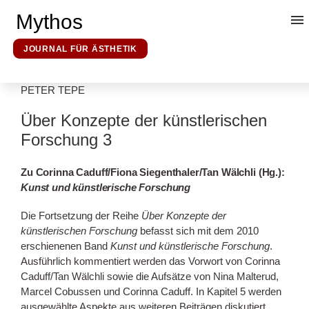
Mythos
JOURNAL FÜR ÄSTHETIK
PETER TEPE
Kunsttheorie
Über Konzepte der künstlerischen
Forschung 3
Mythosforschung
Zu Corinna Caduff/Fiona Siegenthaler/Tan Wälchli (Hg.):
Kunst und künstlerische Forschung
Ideologieforschung
Die Fortsetzung der Reihe
Über Konzepte der
künstlerischen Forschung
befasst sich mit dem 2010
Erklärende Hermeneutik
erschienenen Band
Kunst und künstlerische Forschung
.
Ausführlich kommentiert werden das Vorwort von Corinna
Über uns
Caduff/Tan Wälchli sowie die Aufsätze von Nina Malterud,
Marcel Cobussen und Corinna Caduff. In Kapitel 5 werden
ausgewählte Aspekte aus weiteren Beiträgen diskutiert.